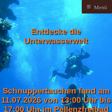
≡
Menü
STARTSEITE
TRAINING
Entdecke die
MITGLIED
Unterwasserwelt
WERDEN
MITGLIED
WERDEN
IMPRESSUM
Schnuppertauchen fand am
DATENSCHUTZ
11.07.2026 von 13:00 Uhr bis
17:00 Uhr im Pellenzfreibad
DATENSCHUTZ